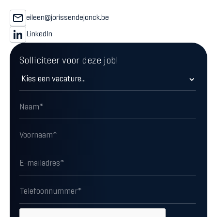
eileen@jorissendejonck.be
LinkedIn
Solliciteer voor deze job!