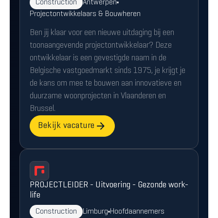
Construction
Antwerpen
Projectontwikkelaars & Bouwheren
Ben jij klaar voor een nieuwe uitdaging bij een
toonaangevende projectontwikkelaar? Deze
ontwikkelaar is een gevestigde naam in de
Belgische vastgoedmarkt sinds 1975, je krijgt je
de kans om mee te bouwen aan innovatieve en
duurzame woonprojecten in Vlaanderen en
Brussel.
Bekijk vacature
PROJECTLEIDER - Uitvoering - Gezonde work-
life
Construction
Limburg
Hoofdaannemers