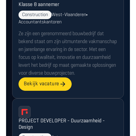
Klasse 8 aannemer
Construction
West-Vlaanderen
Accountantskantoren
Ze zijn een gerenommeerd bouwbedrijf dat
bekend staat om zijn uitmuntende vakmanschap
en jarenlange ervaring in de sector. Met een
focus op kwaliteit, innovatie en duurzaamheid
levert het bedrijf op maat gemaakte oplossingen
voor diverse bouwprojecten.
Bekijk vacature
PROJECT DEVELOPER - Duurzaamheid -
Design