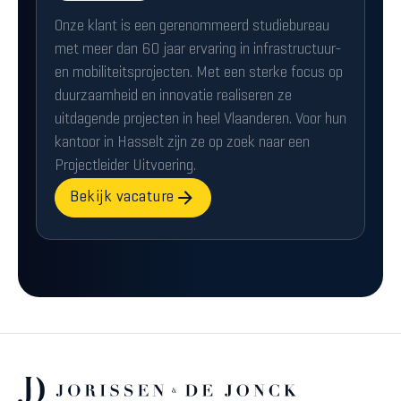
Onze klant is een gerenommeerd studiebureau
met meer dan 60 jaar ervaring in infrastructuur-
en mobiliteitsprojecten. Met een sterke focus op
duurzaamheid en innovatie realiseren ze
uitdagende projecten in heel Vlaanderen. Voor hun
kantoor in Hasselt zijn ze op zoek naar een
Projectleider Uitvoering.
Bekijk vacature