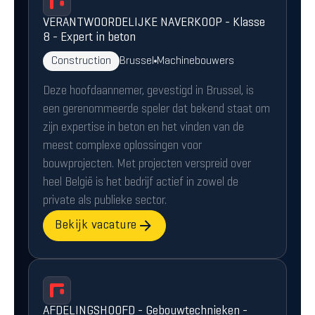
VERANTWOORDELIJKE NAVERKOOP - Klasse
8 - Expert in beton
Construction
Brussel
Machinebouwers
Deze hoofdaannemer, gevestigd in Brussel, is
een gerenommeerde speler dat bekend staat om
zijn expertise in beton en het vinden van de
meest complexe oplossingen voor
bouwprojecten. Met projecten verspreid over
heel België is het bedrijf actief in zowel de
private als publieke sector.
Bekijk vacature
AFDELINGSHOOFD - Gebouwtechnieken -