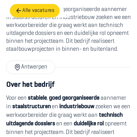
Voor een stabiele, goed georganiseerde aannemer
Alle vacatures
in staalstructuren en industriebouw zoeken we een
werkvoorbereider die graag werkt aan technisch
uitdagende dossiers en een duidelijke rol opneemt
binnen het projectteam. Dit bedrijf realiseert
staalbouwprojecten in binnen- en buitenland.
Antwerpen
Over het bedrijf
Voor een
stabiele
,
goed georganiseerde
aannemer
in
staalstructuren
en
industriebouw
zoeken we een
werkvoorbereider die graag werkt aan
technisch
uitdagende dossiers
en een
duidelijke rol
opneemt
binnen het projectteam. Dit bedrijf realiseert