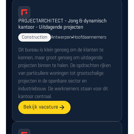
PROJECTARCHITECT - Jong & dynamisch
kantoor - Uitdagende projecten
Construction
Antwerpen
Hoofdaannemers
Dit bureau is klein genoeg om de klanten te
kennen, maar groot genoeg om uitdagende
projecten binnen te halen. De opdrachten rijken
van particuliere woningen tot grootschalige
projecten in de openbare sector en
industriebouw. De werknemers staan voor dit
kantoor centraal.
Bekijk vacature