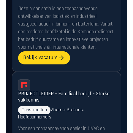
Deze organisatie is een toonaangevende
ontwikkelaar van logistiek en industrieel
vastgoed, actief in binnen- en buitenland. Vanuit
een moderne hoofdzetel in de Kempen realiseert
het bedrijf duurzame en innovatieve projecten
voor nationale én internationale klanten.
Bekijk vacature
PROJECTLEIDER - Familiaal bedrijf - Sterke
vakkennis
Construction
Vlaams-Brabant
Hoofdaannemers
Voor een toonaangevende speler in HVAC en