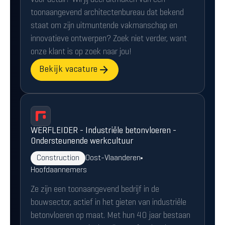
voor detail? Wil jij deel uitmaken van een
toonaangevend architectenbureau dat bekend
staat om zijn uitmuntende vakmanschap en
innovatieve ontwerpen? Zoek niet verder, want
onze klant is op zoek naar jou!
Bekijk vacature
WERFLEIDER - Industriële betonvloeren -
Ondersteunende werkcultuur
Construction
Oost-Vlaanderen
Hoofdaannemers
Ze zijn een toonaangevend bedrijf in de
bouwsector, actief in het gieten van industriële
betonvloeren op maat. Met hun 40 jaar bestaan