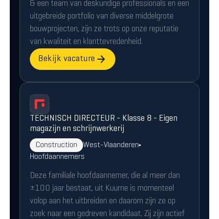
& een team van deskundige professionals en een
uitgebreide portfolio van diverse middelgrote
bouwprojecten, zijn ze trots op onze reputatie
van kwaliteit en klanttevredenheid.
Bekijk vacature
TECHNISCH DIRECTEUR - Klasse 8 - Eigen
magazijn en schrijnwerkerij
Construction
West-Vlaanderen
Hoofdaannemers
Deze familiale hoofdaannemer, die al meer dan
±100 jaar bestaat, uit Kuurne is momenteel
volop aan het uitbreiden en daarom zijn ze op
zoek naar een gedreven kandidaat. Zij zijn actief