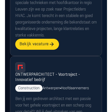
speciale technieken met hoofdkantoor in regio
Leuven zijn we op zoek naar Projectleiders
HVAC. Je komt terecht in een stabiele en goed
georganiseerde onderneming die bekendstaat om
kwalitatieve projecten, lange klantrelaties en
sterke vakkennis.
Bekijk vacature
ONTWERPARCHITECT - Voortraject -
Innovatief bedrijf
Construction
Antwerpen
Hoofdaannemers
Ben jij een gedreven architect met een passie
voor het gehele voortraject en een scherp oog