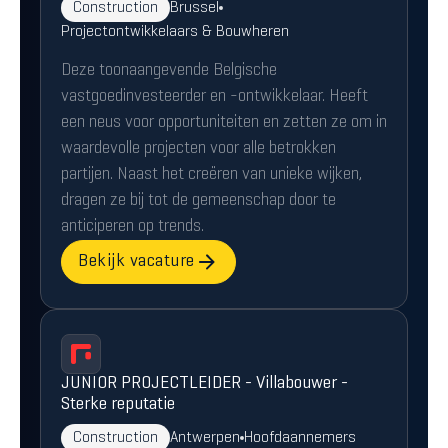
Construction
Brussel
Projectontwikkelaars & Bouwheren
Deze toonaangevende Belgische
vastgoedinvesteerder en -ontwikkelaar. Heeft
een neus voor opportuniteiten en zetten ze om in
waardevolle projecten voor alle betrokken
partijen. Naast het creëren van unieke wijken,
dragen ze bij tot de gemeenschap door te
anticiperen op trends.
Bekijk vacature
JUNIOR PROJECTLEIDER - Villabouwer -
Sterke reputatie
Construction
Antwerpen
Hoofdaannemers