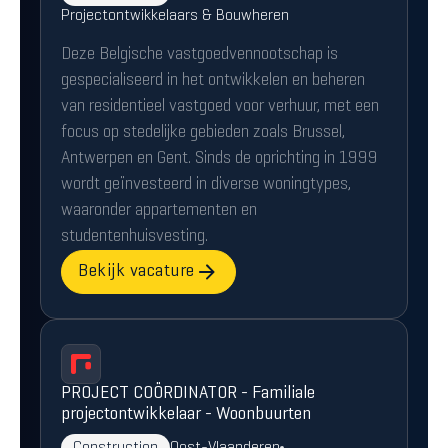
Projectontwikkelaars & Bouwheren
Deze Belgische vastgoedvennootschap is
gespecialiseerd in het ontwikkelen en beheren
van residentieel vastgoed voor verhuur, met een
focus op stedelijke gebieden zoals Brussel,
Antwerpen en Gent. Sinds de oprichting in 1999
wordt geïnvesteerd in diverse woningtypes,
waaronder appartementen en
studentenhuisvesting.
Bekijk vacature
PROJECT COÖRDINATOR - Familiale
projectontwikkelaar - Woonbuurten