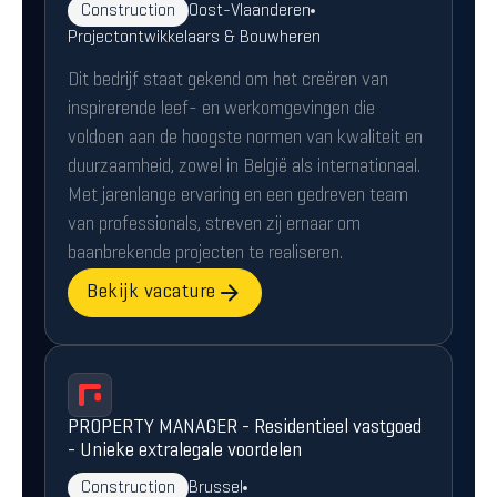
Construction
Oost-Vlaanderen
Projectontwikkelaars & Bouwheren
Dit bedrijf staat gekend om het creëren van
inspirerende leef- en werkomgevingen die
voldoen aan de hoogste normen van kwaliteit en
duurzaamheid, zowel in België als internationaal.
Met jarenlange ervaring en een gedreven team
van professionals, streven zij ernaar om
baanbrekende projecten te realiseren.
Bekijk vacature
PROPERTY MANAGER - Residentieel vastgoed
- Unieke extralegale voordelen
Construction
Brussel