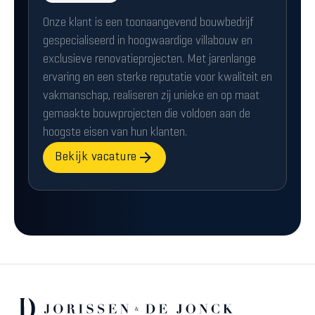
Onze klant is een toonaangevend bouwbedrijf
gespecialiseerd in hoogwaardige villabouw en
exclusieve renovatieprojecten. Met jarenlange
ervaring en een sterke reputatie voor kwaliteit en
vakmanschap, realiseren zij unieke en op maat
gemaakte bouwprojecten die voldoen aan de
hoogste eisen van hun klanten.
Bekijk vacature