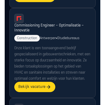
Commissioning Engineer – Optimalisatie –
Innovatie
Construction
Antwerpen
Studiebureaus
Onze klant is een toonaangevend bedrijf
gespecialiseerd in gebouwentechnieken, met een
sterke focus op duurzaamheid en innovatie. Ze
bieden totaaloplossingen op het gebied van
HVAC en sanitaire installaties en streven naar
optimaal comfort en welzijn voor hun klanten.
Bekijk vacature