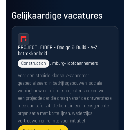
Gelijkaardige vacatures
PROJECTLEIDER - Design & Build - A-Z
betrokkenheid
Construction
Limburg
Hoofdaannemers
Voor een stabiele klasse 7-aannemer
gespecialiseerd in bedrijfsgebouwen, sociale
woningbouw en utiliteitsprojecten zoeken we
een projectleider die graag vanaf de ontwerpfase
mee aan tafel zit. Je komt in een mensgerichte
organisatie met korte lijnen, wederzijds
vertrouwen en ruimte voor initiatief.