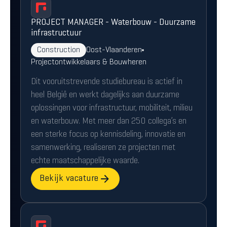
PROJECT MANAGER - Waterbouw - Duurzame
infrastructuur
Construction
Oost-Vlaanderen
Projectontwikkelaars & Bouwheren
Dit vooruitstrevende studiebureau is actief in
heel België en werkt dagelijks aan duurzame
oplossingen voor infrastructuur, mobiliteit, milieu
en waterbouw. Met meer dan 250 collega’s en
een sterke focus op kennisdeling, innovatie en
samenwerking, realiseren ze projecten met
echte maatschappelijke waarde.
Bekijk vacature