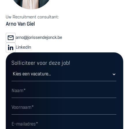
Uw Recruitment consultant:
Arno Van Giel
arno@jorissendejonck.be
LinkedIn
Solliciteer voor deze job!