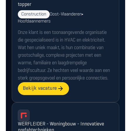
topper
Construction
Oost-Vlaanderen
Hoofdaannemers
Onze klant is een toonaangevende organisatie
die gespecialiseerd is in HVAC en elektriciteit.
Wat hen uniek maakt, is hun combinatie van
grootschalige, complexe projecten met een
warme, familiaire en laagdrempelige
bedrijfscultuur. Ze hechten veel waarde aan een
sterk groepsgevoel en persoonlijke connecties.
Bekijk vacature
WERFLEIDER - Woningbouw - Innovatieve
prefabtechnieken