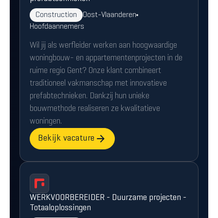
Construction
Oost-Vlaanderen
Hoofdaannemers
Wil jij als werfleider werken aan hoogwaardige
woningbouw- en appartementenprojecten in de
ruime regio Gent? Onze klant combineert
traditioneel vakmanschap met innovatieve
prefabtechnieken. Dankzij hun unieke
bouwmethode realiseren ze kwalitatieve
woningen.
Bekijk vacature
WERKVOORBEREIDER - Duurzame projecten -
Totaaloplossingen