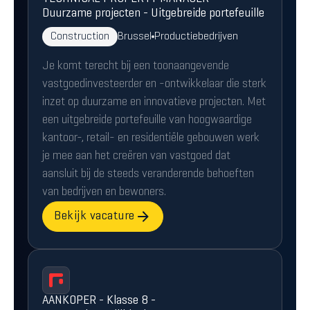
Duurzame projecten - Uitgebreide portefeuille
Construction
Brussel
Productiebedrijven
Je komt terecht bij een toonaangevende
vastgoedinvesteerder en -ontwikkelaar die sterk
inzet op duurzame en innovatieve projecten. Met
een uitgebreide portefeuille van hoogwaardige
kantoor-, retail- en residentiële gebouwen werk
je mee aan het creëren van vastgoed dat
aansluit bij de steeds veranderende behoeften
van bedrijven en bewoners.
Bekijk vacature
AANKOPER - Klasse 8 -