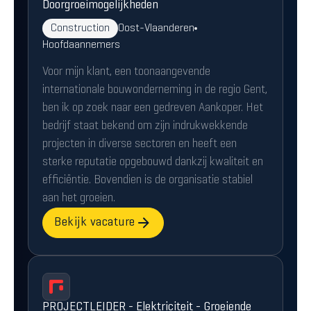
Doorgroeimogelijkheden
Construction
Oost-Vlaanderen
Hoofdaannemers
Voor mijn klant, een toonaangevende
internationale bouwonderneming in de regio Gent,
ben ik op zoek naar een gedreven Aankoper. Het
bedrijf staat bekend om zijn indrukwekkende
projecten in diverse sectoren en heeft een
sterke reputatie opgebouwd dankzij kwaliteit en
efficiëntie. Bovendien is de organisatie stabiel
aan het groeien.
Bekijk vacature
PROJECTLEIDER - Elektriciteit - Groeiende