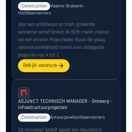
Construction
Vlaams-Brabant
Hoofdaannemers
Voor een ambitieuze en sterk groeiende
aannemer actief binnen de B2B-markt zoeken
we een ervaren Projectleider Bouw die graag
verantwoordelijkheid neemt over uitdagende
projecten van A tot Z.
Bekijk vacature
ADJUNCT TECHNISCH MANAGER - Ontwerp -
Infrastructuurprojecten
Construction
Antwerpen
Hoofdaannemers
Dit innovatief bedrijf speelt een sleutelrol in