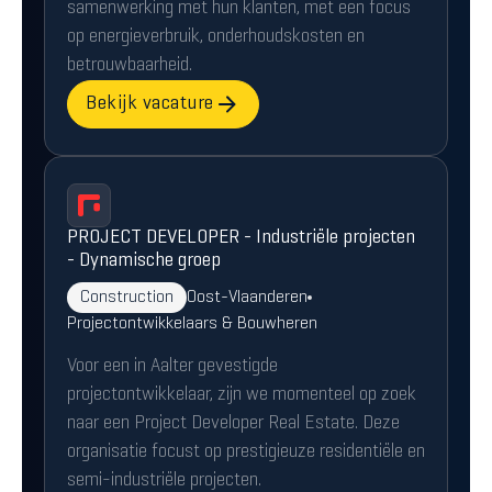
samenwerking met hun klanten, met een focus
op energieverbruik, onderhoudskosten en
betrouwbaarheid.
Bekijk vacature
PROJECT DEVELOPER - Industriële projecten
- Dynamische groep
Construction
Oost-Vlaanderen
Projectontwikkelaars & Bouwheren
Voor een in Aalter gevestigde
projectontwikkelaar, zijn we momenteel op zoek
naar een Project Developer Real Estate. Deze
organisatie focust op prestigieuze residentiële en
semi-industriële projecten.