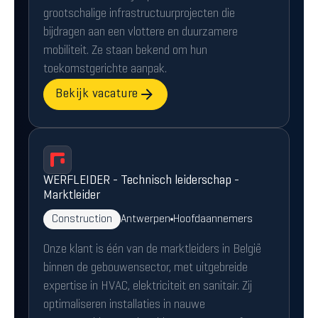
grootschalige infrastructuurprojecten die
bijdragen aan een vlottere en duurzamere
mobiliteit. Ze staan bekend om hun
toekomstgerichte aanpak.
Bekijk vacature
WERFLEIDER - Technisch leiderschap -
Marktleider
Construction
Antwerpen
Hoofdaannemers
Onze klant is één van de marktleiders in België
binnen de gebouwensector, met uitgebreide
expertise in HVAC, elektriciteit en sanitair. Zij
optimaliseren installaties in nauwe