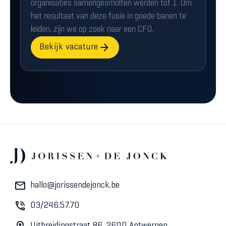
organisaties samengesmolten werden tot 1. Om
het resultaat van deze fusie in goede banen te
leiden, zijn we op zoek naar een CFO.
Bekijk vacature
hallo@jorissendejonck.be
03/246.57.70
Uitbreidingstraat 86, 2600 Antwerpen