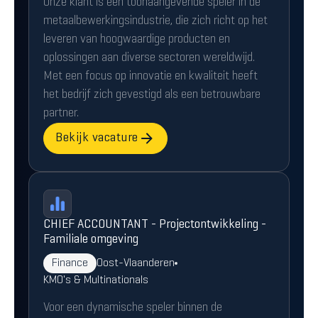
Onze klant is een toonaangevende speler in de
metaalbewerkingsindustrie, die zich richt op het
leveren van hoogwaardige producten en
oplossingen aan diverse sectoren wereldwijd.
Met een focus op innovatie en kwaliteit heeft
het bedrijf zich gevestigd als een betrouwbare
partner.
Bekijk vacature
CHIEF ACCOUNTANT - Projectontwikkeling -
Familiale omgeving
Finance
Oost-Vlaanderen
KMO's & Multinationals
Voor een dynamische speler binnen de