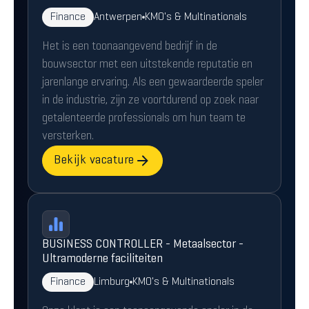
Finance
Antwerpen
KMO's & Multinationals
Het is een toonaangevend bedrijf in de
bouwsector met een uitstekende reputatie en
jarenlange ervaring. Als een gewaardeerde speler
in de industrie, zijn ze voortdurend op zoek naar
getalenteerde professionals om hun team te
versterken.
Bekijk vacature
BUSINESS CONTROLLER - Metaalsector -
Ultramoderne faciliteiten
Finance
Limburg
KMO's & Multinationals