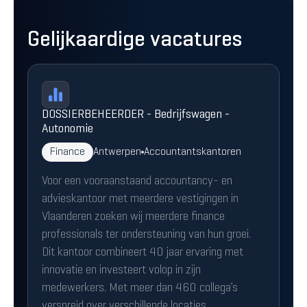
Gelijkaardige vacatures
DOSSIERBEHEERDER - Bedrijfswagen -
Autonomie
Finance
Antwerpen
Accountantskantoren
Voor een vooraanstaand accountancy- en
advieskantoor met meerdere vestigingen in
Vlaanderen zoeken wij meerdere finance
professionals ter ondersteuning van hun groei.
Dit kantoor combineert 40 jaar ervaring met
innovatie en investeert volop in zijn
medewerkers. Met meer dan 460 collega’s
verspreid over verschillende locaties.