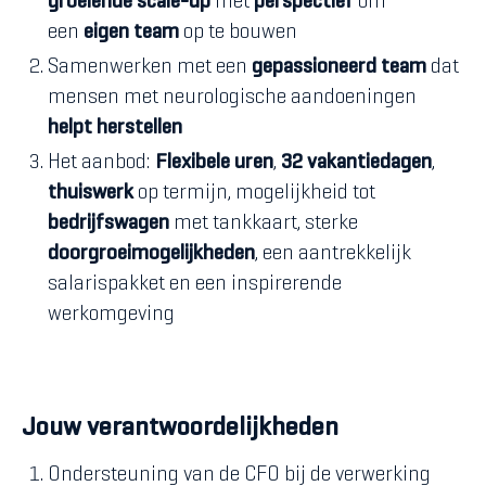
groeiende scale-up
met
perspectief
om
een
eigen team
op te bouwen
Samenwerken met een
gepassioneerd
team
dat
mensen met neurologische aandoeningen
helpt
herstellen
Het aanbod:
Flexibele
uren
,
32 vakantiedagen
,
thuiswerk
op termijn, mogelijkheid tot
bedrijfswagen
met tankkaart, sterke
doorgroeimogelijkheden
, een aantrekkelijk
salarispakket en een inspirerende
werkomgeving
Jouw verantwoordelijkheden
Ondersteuning van de CFO bij de verwerking