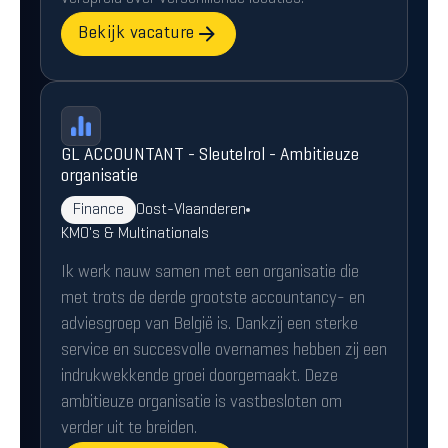
Bekijk vacature
GL ACCOUNTANT - Sleutelrol - Ambitieuze
organisatie
Finance
Oost-Vlaanderen
KMO's & Multinationals
Ik werk nauw samen met een organisatie die
met trots de derde grootste accountancy- en
adviesgroep van België is. Dankzij een sterke
service en succesvolle overnames hebben zij een
indrukwekkende groei doorgemaakt. Deze
ambitieuze organisatie is vastbesloten om
verder uit te breiden.