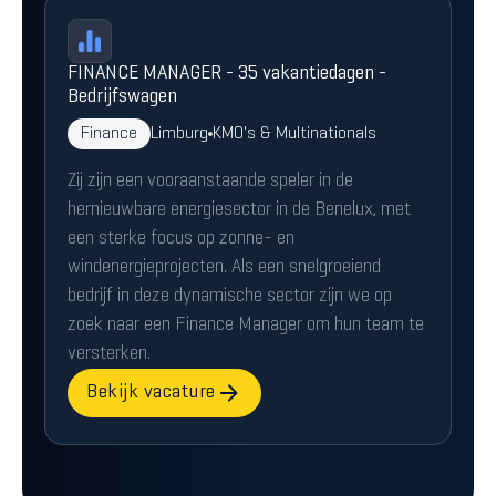
FINANCE MANAGER - 35 vakantiedagen -
Bedrijfswagen
Finance
Limburg
KMO's & Multinationals
Zij zijn een vooraanstaande speler in de
hernieuwbare energiesector in de Benelux, met
een sterke focus op zonne- en
windenergieprojecten. Als een snelgroeiend
bedrijf in deze dynamische sector zijn we op
zoek naar een Finance Manager om hun team te
versterken.
Bekijk vacature