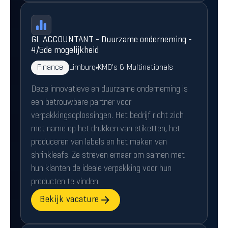
GL ACCOUNTANT - Duurzame onderneming -
4/5de mogelijkheid
Finance
Limburg
KMO's & Multinationals
Deze innovatieve en duurzame onderneming is
een betrouwbare partner voor
verpakkingsoplossingen. Het bedrijf richt zich
met name op het drukken van etiketten, het
produceren van labels en het maken van
shrinkleafs. Ze streven ernaar om samen met
hun klanten de ideale verpakking voor hun
producten te vinden.
Bekijk vacature