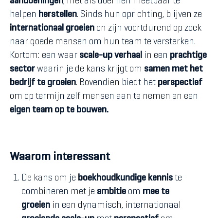
aandoeningen
, met als doel hen meetbaar te
helpen
herstellen
. Sinds hun oprichting, blijven ze
internationaal
groeien
en zijn voortdurend op zoek
naar goede mensen om hun team te versterken.
Kortom: een waar
scale-up verhaal
in een
prachtige
sector
waarin je de kans krijgt om
samen met het
bedrijf te groeien
. Bovendien biedt het
perspectief
om op termijn zelf mensen aan te nemen en een
eigen team op te bouwen.
Waarom interessant
De kans om je
boekhoudkundige
kennis
te
combineren met je
ambitie
om
mee te
groeien
in een dynamisch, internationaal