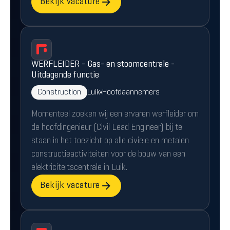
Bekijk vacature
WERFLEIDER - Gas- en stoomcentrale -
Uitdagende functie
Construction
Luik
Hoofdaannemers
Momenteel zoeken wij een ervaren werfleider om
de hoofdingenieur (Civil Lead Engineer) bij te
staan in het toezicht op alle civiele en metalen
constructieactiviteiten voor de bouw van een
elektriciteitscentrale in Luik.
Bekijk vacature