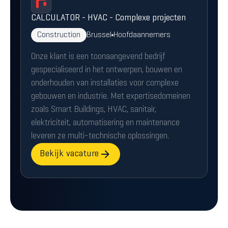
CALCULATOR - HVAC - Complexe projecten
Construction
Brussel
Hoofdaannemers
Onze klant is een toonaangevend bedrijf
gespecialiseerd in het ontwerpen, bouwen en
onderhouden van installaties voor complexe
gebouwen en industrie. Met expertisedomeinen
zoals Smart Buildings, HVAC, sanitair,
elektriciteit, automatisering en maintenance
leveren ze multi-technische oplossingen.
Bekijk vacature