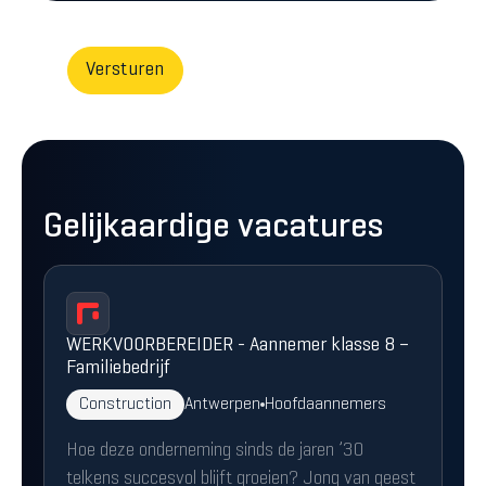
Gelijkaardige vacatures
WERKVOORBEREIDER - Aannemer klasse 8 –
Familiebedrijf
Construction
Antwerpen
Hoofdaannemers
Hoe deze onderneming sinds de jaren ’30
telkens succesvol blijft groeien? Jong van geest