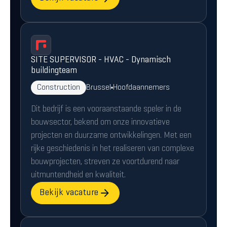
SITE SUPERVISOR - HVAC - Dynamisch
buildingteam
Construction
Brussel
Hoofdaannemers
Dit bedrijf is een vooraanstaande speler in de
bouwsector, bekend om onze innovatieve
projecten en duurzame ontwikkelingen. Met een
rijke geschiedenis in het realiseren van complexe
bouwprojecten, streven ze voortdurend naar
uitmuntendheid en kwaliteit.
Bekijk vacature