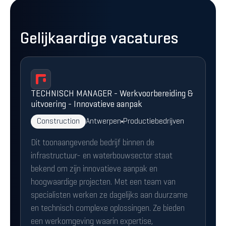
Gelijkaardige vacatures
TECHNISCH MANAGER - Werkvoorbereiding &
uitvoering - Innovatieve aanpak
Construction
Antwerpen
Productiebedrijven
Dit toonaangevende bedrijf binnen de
infrastructuur- en waterbouwsector staat
bekend om zijn innovatieve aanpak en
hoogwaardige projecten. Met een team van
specialisten werken ze dagelijks aan duurzame
en technisch complexe oplossingen. Ze bieden
een werkomgeving waarin expertise,