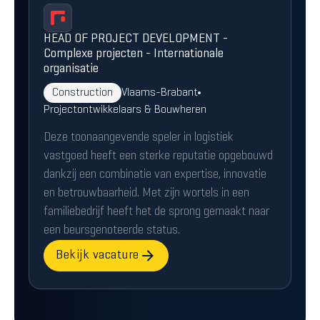
HEAD OF PROJECT DEVELOPMENT -
Complexe projecten - Internationale
organisatie
Construction
Vlaams-Brabant
Projectontwikkelaars & Bouwheren
Deze toonaangevende speler in logistiek
vastgoed heeft een sterke reputatie opgebouwd
dankzij een combinatie van expertise, innovatie
en betrouwbaarheid. Met zijn wortels in een
familiebedrijf heeft het de sprong gemaakt naar
een beursgenoteerde status.
Bekijk vacature