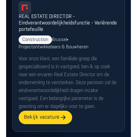
REAL ESTATE DIRECTOR -
Eindverantwoordelijkheidsfunctie - Variërende
portefeuille
Construction
Brussel
Projectontwikkelaars & Bouwheren
Voor onze klant, een familiale groep die
gespecialiseerd is in vastgoed, ben ik op zoek
naar een ervaren Real Estate Director om de
onderneming te versterken. Deze persoon zal de
eindverantwoordelijkheid dragen inzake
vastgoed. Een belangrijke parameter is de
goesting om er dagelijks voor te gaan.
Bekijk vacature