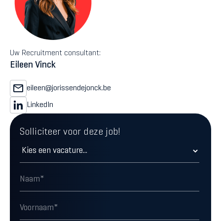
Uw Recruitment consultant:
Eileen Vinck
eileen@jorissendejonck.be
LinkedIn
Solliciteer voor deze job!