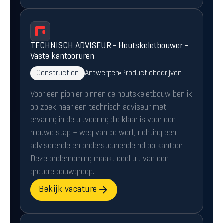
TECHNISCH ADVISEUR - Houtskeletbouwer -
Vaste kantooruren
Construction
Antwerpen
Productiebedrijven
Voor een pionier binnen de houtskeletbouw ben ik
op zoek naar een technisch adviseur met
ervaring in de uitvoering die klaar is voor een
nieuwe stap – weg van de werf, richting een
adviserende en ondersteunende rol op kantoor.
Deze onderneming maakt deel uit van een
grotere bouwgroep.
Bekijk vacature