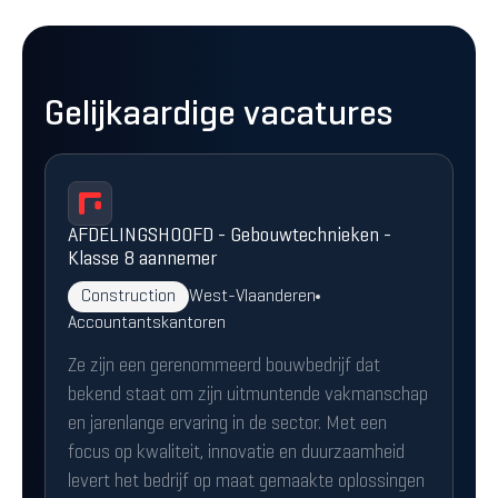
Gelijkaardige vacatures
AFDELINGSHOOFD - Gebouwtechnieken -
Klasse 8 aannemer
Construction
West-Vlaanderen
Accountantskantoren
Ze zijn een gerenommeerd bouwbedrijf dat
bekend staat om zijn uitmuntende vakmanschap
en jarenlange ervaring in de sector. Met een
focus op kwaliteit, innovatie en duurzaamheid
levert het bedrijf op maat gemaakte oplossingen