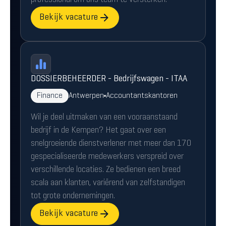
professional om ons team te versterken.
Bekijk vacature
DOSSIERBEHEERDER - Bedrijfswagen - ITAA
Finance
Antwerpen
Accountantskantoren
Wil je deel uitmaken van een vooraanstaand
bedrijf in de Kempen? Het gaat over een
snelgroeiende dienstverlener met meer dan 170
gespecialiseerde medewerkers verspreid over
verschillende locaties. Ze bedienen een breed
scala aan klanten, variërend van zelfstandigen
tot grote ondernemingen.
Bekijk vacature