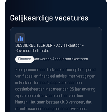
Gelijkaardige vacatures
DOSSIERBEHEERDER - Advieskantoor -
Gevarieerde functie
Finance
Antwerpen
Accountantskantoren
Een gerenommeerd advieskantoor op het gebied
van fiscaal en financieel advies, met vestigingen
in Genk en Turnhout, is op zoek naar een
dossierbeheerder. Met meer dan 25 jaar ervaring
zijn ze een betrouwbare partner voor hun
klanten. Het team bestaat uit 8 vennoten, dat
streeft naar continue groei en ontwikkeling.