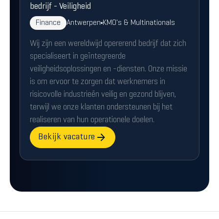
bedrijf - Veiligheid
Finance
Antwerpen
KMO's & Multinationals
Wij zijn een wereldwijd opererend bedrijf dat zich
specialiseert in geïntegreerde
veiligheidsoplossingen en -diensten. Onze missie
is om ervoor te zorgen dat werknemers in
risicovolle industrieën veilig en gezond blijven,
terwijl we onze klanten ondersteunen bij het
realiseren van hun operationele doelen.
Bekijk vacature