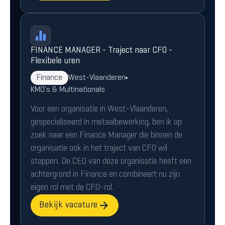
FINANCE MANAGER - Traject naar CFO -
Flexibele uren
Finance
West-Vlaanderen
KMO's & Multinationals
Voor een organisatie in West-Vlaanderen,
gespecialiseerd in metaalbewerking, ben ik op
zoek naar een Finance Manager die binnen de
organisatie ook in het traject van CFO wil
stappen. De CEO van deze organisatie heeft een
achtergrond in Finance en combineert nu zijn
eigen rol met de CFO-rol.
Bekijk vacature