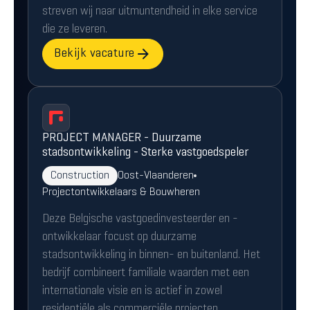
streven wij naar uitmuntendheid in elke service
die ze leveren.
Bekijk vacature
PROJECT MANAGER - Duurzame
stadsontwikkeling - Sterke vastgoedspeler
Construction
Oost-Vlaanderen
Projectontwikkelaars & Bouwheren
Deze Belgische vastgoedinvesteerder en -
ontwikkelaar focust op duurzame
stadsontwikkeling in binnen- en buitenland. Het
bedrijf combineert familiale waarden met een
internationale visie en is actief in zowel
residentiële als commerciële projecten.