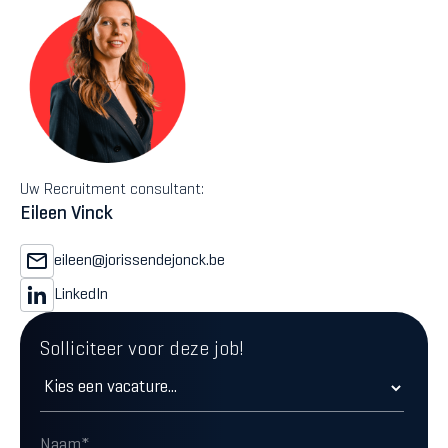
Uw Recruitment consultant:
Eileen Vinck
eileen@jorissendejonck.be
LinkedIn
Solliciteer voor deze job!