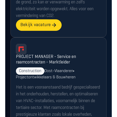
de grond, zo kan er verwarming en zelfs
elektriciteit worden opgewekt. Alles voor een
vermindering van CO2.
Bekijk vacature
PROJECT MANAGER - Service en
raamcontracten - Marktleider
Construction
Oost-Vlaanderen
Projectontwikkelaars & Bouwheren
Het is een vooraanstaand bedrijf gespecialiseerd
in het onderhouden, herstellen, en optimaliseren
van HVAC-installaties, voornamelijk binnen de
tertiaire sector. Met raamcontracten bij
prestigieuze klanten zoals lokale overheden,