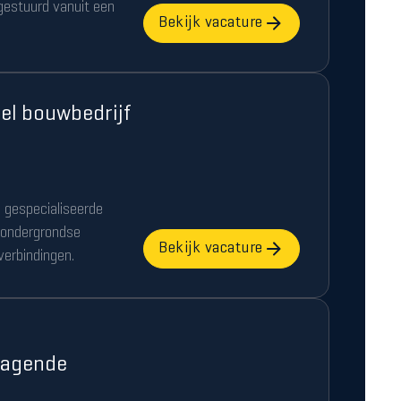
gestuurd vanuit een
Bekijk vacature
el bouwbedrijf
n gespecialiseerde
 ondergrondse
Bekijk vacature
verbindingen.
dagende