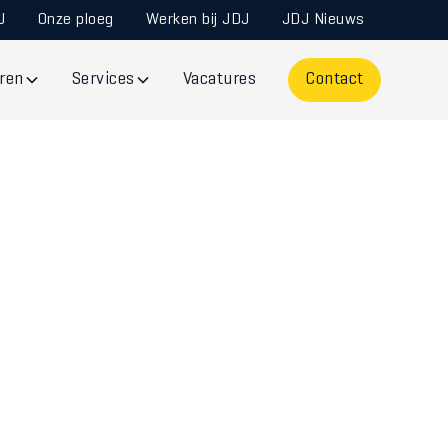
J
Onze ploeg
Werken bij JDJ
JDJ Nieuws
ren
Services
Vacatures
Contact