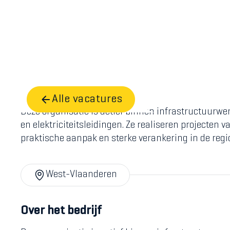
Home
Vacatures
Projectleider
Alle vacatures
Deze organisatie is actief binnen infrastructuurwe
en elektriciteitsleidingen. Ze realiseren projecten
praktische aanpak en sterke verankering in de regio
West-Vlaanderen
Over het bedrijf