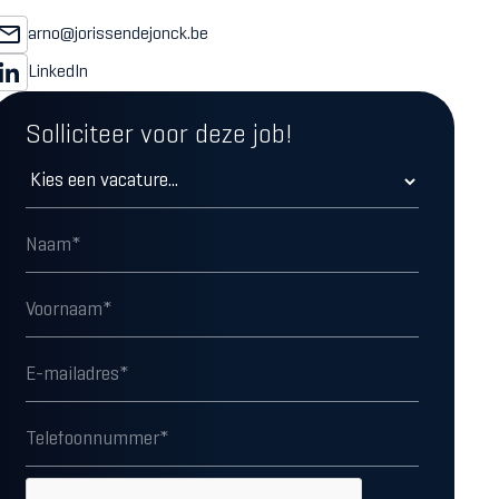
arno@jorissendejonck.be
LinkedIn
Solliciteer voor deze job!