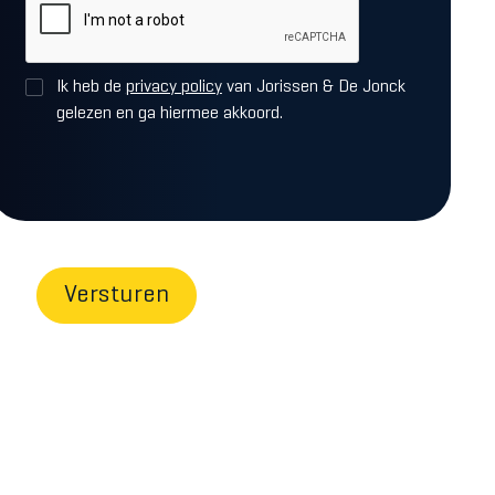
Ik heb de
privacy policy
van Jorissen & De Jonck
gelezen en ga hiermee akkoord.