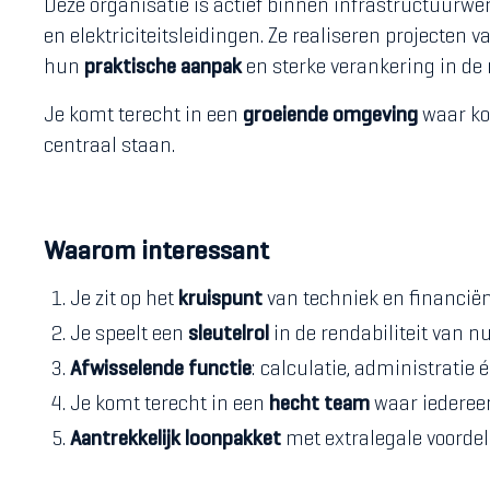
Deze organisatie is actief binnen infrastructuurwe
en elektriciteitsleidingen. Ze realiseren projecten 
hun
praktische aanpak
en sterke verankering in de 
Je komt terecht in een
groeiende omgeving
waar ko
centraal staan.
Waarom interessant
Je zit op het
kruispunt
van techniek en financië
Je speelt een
sleutelrol
in de rendabiliteit van n
Afwisselende functie
: calculatie, administratie 
Je komt terecht in een
hecht team
waar iederee
Aantrekkelijk loonpakket
met extralegale voordel