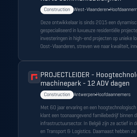
Construction
West-Vlaanderen
Hoofdaannem
Deze ontwikkelaar is sinds 2015 een dynamisc
gespecialiseerd in luxueuze residentiële projec
investeringen in high-end projecten op unieke l
Oost-Vlaanderen, streven we naar kwaliteit, inno
PROJECTLEIDER - Hoogtechnol
machinepark - 12 ADV dagen
Construction
Antwerpen
Hoofdaannemers
Met 60 jaar ervaring en een hoogtechnologisch
klant een toonaangevend familiebedrijf binnen 
infrastructuursector. In België zijn ze actief in d
en Transport & Logistics. Daarnaast hebben ze