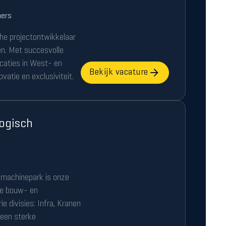
ers
he projectontwikkelaar
ten. Met succesvolle
ocaties in West- en
Bekijk vacature
vatie en exclusiviteit.
ogisch
 machinepark is onze
de bouw- en
rie divisies: Infra, Kranen
 een sterke