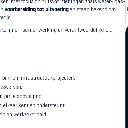
rken, met focus op nutsvoorzieningen zoals water-, gas-
van
voorbereiding tot uitvoering
en staan bekend om
regio.
rte lijnen, samenwerking en verantwoordelijkheid
n binnen infrastructuurprojecten.
utswerven.
én projectopvolging.
n elkaar kent en ondersteunt.
en en werkzekerheid.