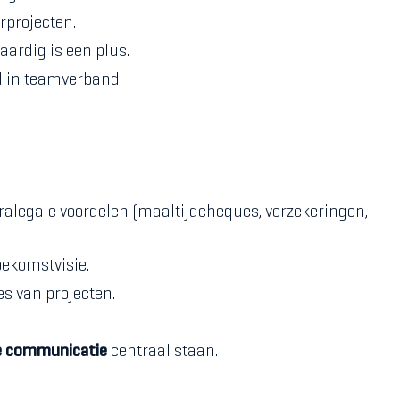
rprojecten.
aardig is een plus.
d in teamverband.
ralegale voordelen (maaltijdcheques, verzekeringen,
oekomstvisie.
s van projecten.
cte communicatie
centraal staan.