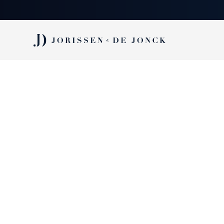
Vacature:
PROJECTLEIDER -
Nutsvoorzieningen
verankering in regi