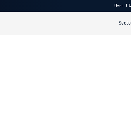
Over JD
Secto
/infra - Sterke
o's