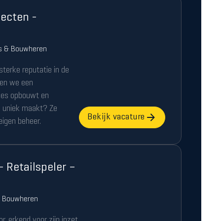
ecten -
rs & Bouwheren
terke reputatie in de
eken we een
ties opbouwt en
e uniek maakt? Ze
Bekijk vacature
eigen beheer.
Retailspeler –
& Bouwheren
r, erkend voor zijn inzet