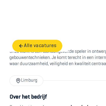
Home
Vacatures
Projectleider
Alle vacatures
Onze klant is een toonaangevende speler in ontwer
gebouwentechnieken. Je komt terecht in een interna
waar duurzaamheid, veiligheid en kwaliteit centraa
Limburg
Over het bedrijf