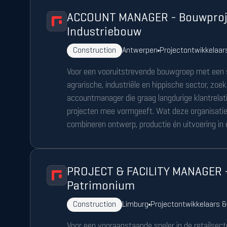
ACCOUNT MANAGER - Bouwproj
Industriebouw
Construction
Antwerpen
Projectontwikkelaa
Voor een vooruitstrevende bouwgroep met een s
agrarische, industriële en hippische sector, zo
accountmanager die graag langdurige klantrela
projecten mee vormgeeft. Wat deze organisati
combineren ontwerp, productie én uitvoering in 
PROJECT & FACILITY MANAGER – 
Patrimonium
Construction
Limburg
Projectontwikkelaars 
Voor een vooraanstaande speler in de retailsecto