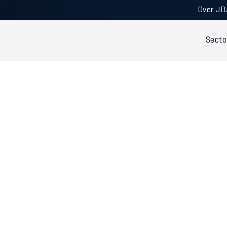
Over JD
Secto
n - Internationale