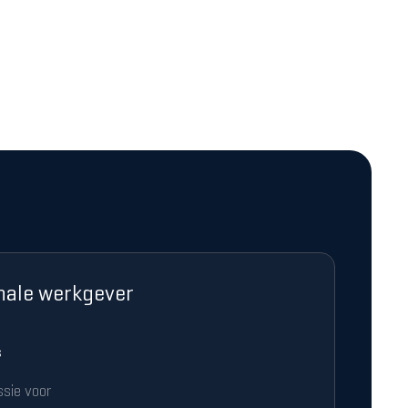
nale werkgever
s
ssie voor