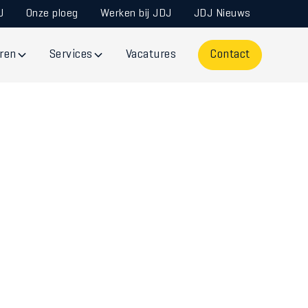
J
Onze ploeg
Werken bij JDJ
JDJ Nieuws
ren
Services
Vacatures
Contact