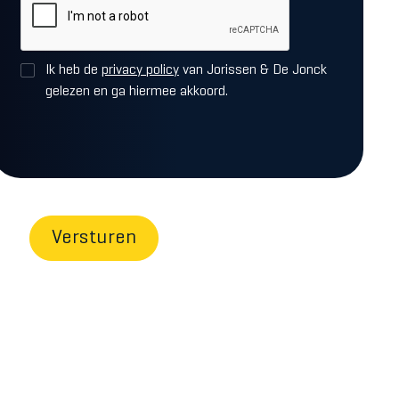
Ik heb de
privacy policy
van Jorissen & De Jonck
gelezen en ga hiermee akkoord.