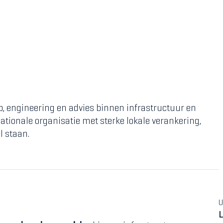
p, engineering en advies binnen infrastructuur en
tionale organisatie met sterke lokale verankering,
l staan.
U
L