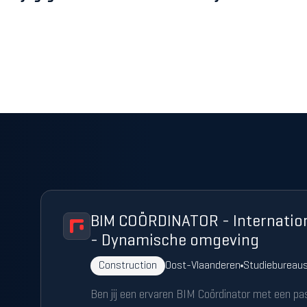
BIM COÖRDINATOR - Internatio
- Dynamische omgeving
Construction
Oost-Vlaanderen
Studiebureau
Ben jij een ervaren BIM Coördinator met een pa