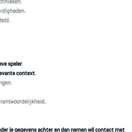
chnieken.
ardigheden.
teld.
eve speler
.
levante context
.
ngen.
erantwoordelijkheid.
nder je gegevens achter en dan nemen wij contact met