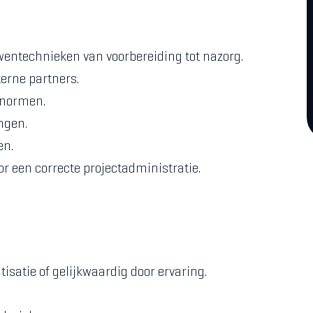
entechnieken van voorbereiding tot nazorg.
erne partners.
snormen.
ngen.
en.
 een correcte projectadministratie.
isatie of gelijkwaardig door ervaring.