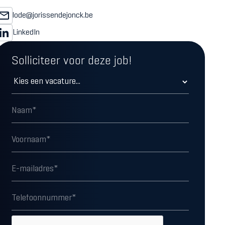
lode@jorissendejonck.be
LinkedIn
Solliciteer voor deze job!