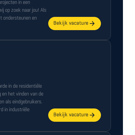
rojecten in een
j op zoek naar jou! Als
et ondersteunen en
Bekijk vacature
de in de residentiële
 en het vinden van de
n als eindgebruikers.
 in industriële
Bekijk vacature