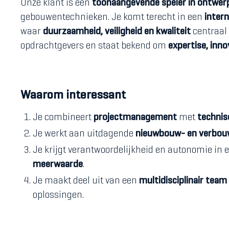
Onze klant is een
toonaangevende speler in ontwerp
gebouwentechnieken. Je komt terecht in een
intern
waar
duurzaamheid, veiligheid en kwaliteit
centraal 
opdrachtgevers en staat bekend om
expertise, inno
Waarom interessant
Je combineert
projectmanagement
met
technis
Je werkt aan uitdagende
nieuwbouw- en verbou
Je krijgt verantwoordelijkheid en autonomie in 
meerwaarde
.
Je maakt deel uit van een
multidisciplinair team
oplossingen.