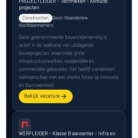
PROJECTLEIDER - Technieken - Allround
projecten
Construction
Oost-Vlaanderen
Hoofdaannemers
Deze gerenommeerde bouwonderneming is
actief in de realisatie van uitdagende
bouwprojecten, waaronder grote
infrastructuurwerken, residentiële en
commerciële gebouwen. Het bedrijf combineert
vakmanschap met een sterke focus op innovatie
en duurzaamheid.
Bekijk vacature
WERFLEIDER - Klasse 8 aannemer - Infra en