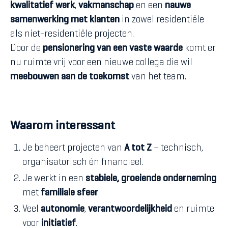
kwalitatief werk
,
vakmanschap
en een
nauwe
samenwerking met klanten
in zowel residentiële
als niet-residentiële projecten.
Door de
pensionering van een vaste waarde
komt er
nu ruimte vrij voor een nieuwe collega die wil
meebouwen aan de toekomst
van het team.
Waarom interessant
Je beheert projecten van
A tot Z
– technisch,
organisatorisch én financieel.
Je werkt in een
stabiele, groeiende onderneming
met
familiale sfeer
.
Veel
autonomie
,
verantwoordelijkheid
en ruimte
voor
initiatief
.