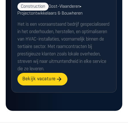
Construction
Oost-Vlaanderen
Projectontwikkelaars & Bouwheren
Het is een vooraanstaand bedrijf gespecialiseerd
in het onderhouden, herstellen, en optimaliseren
van HVAC-installaties, voornamelijk binnen de
tertiaire sector. Met raamcontracten bij
prestigieuze klanten zoals lokale overheden,
streven wij naar uitmuntendheid in elke service
die ze leveren.
Bekijk vacature