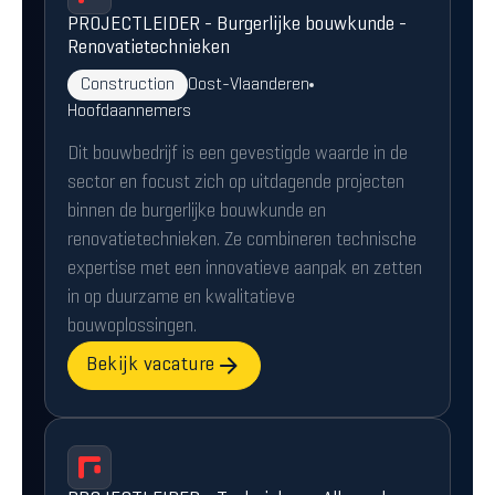
PROJECTLEIDER - Burgerlijke bouwkunde -
Renovatietechnieken
Construction
Oost-Vlaanderen
Hoofdaannemers
Dit bouwbedrijf is een gevestigde waarde in de
sector en focust zich op uitdagende projecten
binnen de burgerlijke bouwkunde en
renovatietechnieken. Ze combineren technische
expertise met een innovatieve aanpak en zetten
in op duurzame en kwalitatieve
bouwoplossingen.
Bekijk vacature