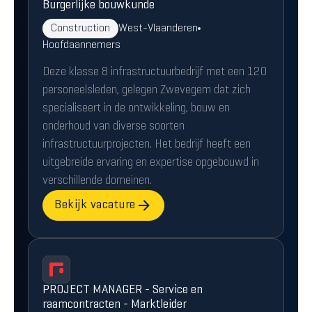
Burgerlijke bouwkunde
Construction
West-Vlaanderen
Hoofdaannemers
Deze klasse 8 infrastructuurbedrijf met een 120
personeelsleden, gelegen Zwevegem dat zich
specialiseert in de ontwikkeling, bouw en
onderhoud van diverse soorten
infrastructuurprojecten. Het bedrijf heeft een
uitgebreide ervaring en expertise opgebouwd in
verschillende domeinen.
Bekijk vacature
PROJECT MANAGER - Service en
raamcontracten - Marktleider