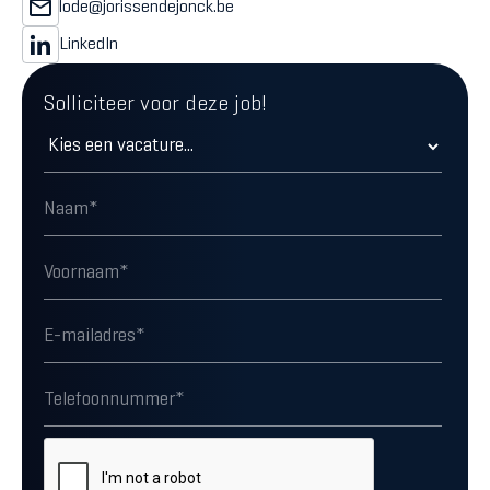
lode@jorissendejonck.be
LinkedIn
Solliciteer voor deze job!