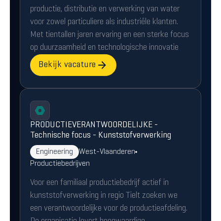
productie, distributie en verwerking van water
voor zowel particuliere als industriële klanten.
Met tientallen jaren ervaring en een sterke focus
op duurzaamheid en technologische innovatie
Bekijk vacature
PRODUCTIEVERANTWOORDELIJKE -
Technische focus - Kunststofverwerking
Engineering
West-Vlaanderen
Productiebedrijven
Voor een familiaal productiebedrijf actief in
kunststofverwerking in regio Tielt zoeken we
een verantwoordelijke voor de productieafdeling.