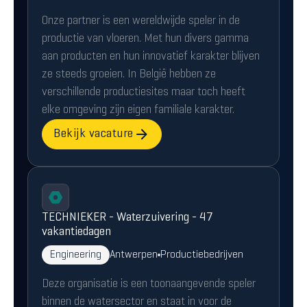
Onze partner is een wereldwijde speler in de
productie van vloeren. Met hun divers gamma
aan producten en hun innovatief karakter blijven
ze steeds groeien. In België hebben ze
verschillende productiesites maar toch heeft
elke omgeving zijn eigen familiale karakter.
Bekijk vacature
TECHNIEKER - Waterzuivering - 47
vakantiedagen
Engineering
Antwerpen
Productiebedrijven
Deze organisatie is een toonaangevende speler
binnen de watersector en staat in voor de