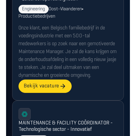
Engineering
Oost-Vlaanderen
Productiebedrijven
Onze klant, een Belgisch familiebedrijf in de
voedingsindustrie met een 500-tal
medewerkers is op zoek naar een gemotiveerde
Maintenance Manager. Je zal de kans krijgen om
de onderhoudsafdeling in een volledig nieuw jasje
te steken. Je zal deel uitmaken van een
dynamische en groeiende omgeving.
Bekijk vacature
MAINTENANCE & FACILITY COÖRDINATOR -
Technologische sector - Innovatief