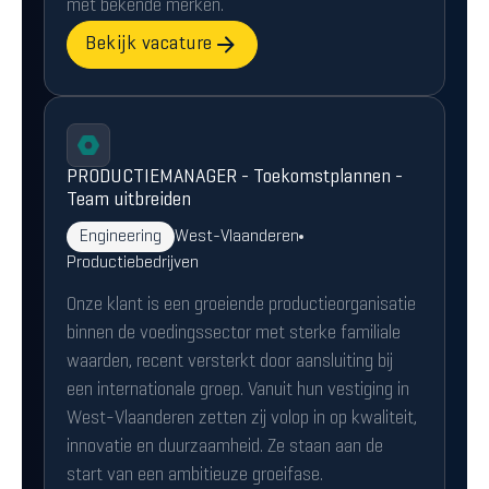
met bekende merken.
Bekijk vacature
PRODUCTIEMANAGER - Toekomstplannen -
Team uitbreiden
Engineering
West-Vlaanderen
Productiebedrijven
Onze klant is een groeiende productieorganisatie
binnen de voedingssector met sterke familiale
waarden, recent versterkt door aansluiting bij
een internationale groep. Vanuit hun vestiging in
West-Vlaanderen zetten zij volop in op kwaliteit,
innovatie en duurzaamheid. Ze staan aan de
start van een ambitieuze groeifase.