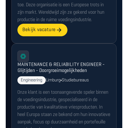
toe. Deze organisatie is een Europese trots in
zijn markt. Wereldwijd zijn ze gekend voor hun
productie in de ruime voedingsindustrie.
Bekijk vacature
MAINTENANCE & RELIABILITY ENGINEER -
Glijtijden - Doorgroeimogelijkheden
Engineering
Limburg
Studiebureaus
Onze klant is een toonaangevende speler binnen
de voedingsindustrie, gespecialiseerd in de
productie van kwalitatieve vriesproducten. In
heel Europa staan ze bekend om hun innovatieve
aanpak, focus op duurzaamheid en portefeuille