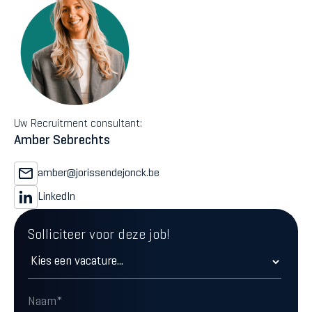
Uw Recruitment consultant:
Amber Sebrechts
amber@jorissendejonck.be
LinkedIn
Solliciteer voor deze job!