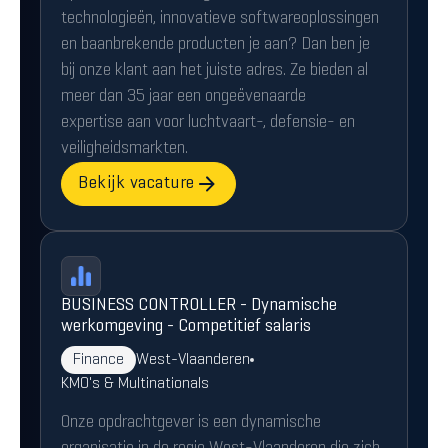
technologieën, innovatieve softwareoplossingen
en baanbrekende producten je aan? Dan ben je
bij onze klant aan het juiste adres. Ze bieden al
meer dan 35 jaar een ongeëvenaarde
expertise aan voor luchtvaart-, defensie- en
veiligheidsmarkten.
Bekijk vacature
BUSINESS CONTROLLER - Dynamische
werkomgeving - Competitief salaris
Finance
West-Vlaanderen
KMO's & Multinationals
Onze opdrachtgever is een dynamische