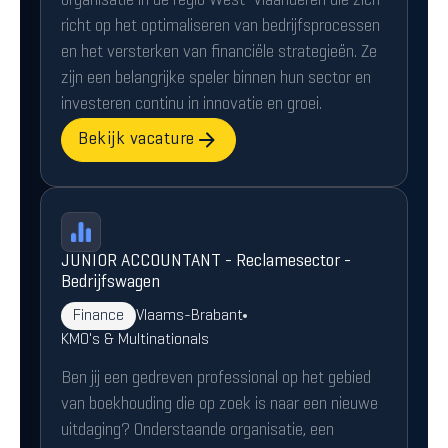
organisatie in de regio West-Vlaanderen die zich
richt op het optimaliseren van bedrijfsprocessen
en het versterken van financiële strategieën. Ze
zijn een belangrijke speler binnen hun sector en
investeren continu in innovatie en groei.
Bekijk vacature
JUNIOR ACCOUNTANT - Reclamesector -
Bedrijfswagen
Finance
Vlaams-Brabant
KMO's & Multinationals
Ben jij een gedreven professional op het gebied
van boekhouding die op zoek is naar een nieuwe
uitdaging? Onderstaande organisatie, een