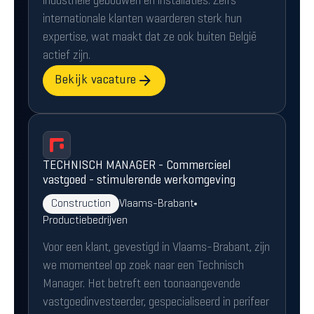
industriële gebouwen en installaties. Zelfs
internationale klanten waarderen sterk hun
expertise, wat maakt dat ze ook buiten België
actief zijn.
Bekijk vacature
TECHNISCH MANAGER - Commercieel
vastgoed - stimulerende werkomgeving
Construction
Vlaams-Brabant
Productiebedrijven
Voor een klant, gevestigd in Vlaams-Brabant, zijn
we momenteel op zoek naar een Technisch
Manager. Het betreft een toonaangevende
vastgoedinvesteerder, gespecialiseerd in perifeer