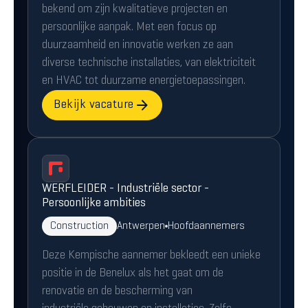
bekend om zijn kwalitatieve projecten en
persoonlijke aanpak. Met een focus op
duurzaamheid en innovatie werken ze aan
diverse technische installaties, van elektriciteit
en HVAC tot duurzame energietoepassingen.
Bekijk vacature
WERFLEIDER - Industriële sector -
Persoonlijke ambities
Construction
Antwerpen
Hoofdaannemers
Deze Kempische aannemer bekleedt een unieke
positie in de Benelux als het gaat om de
renovatie en de bescherming van