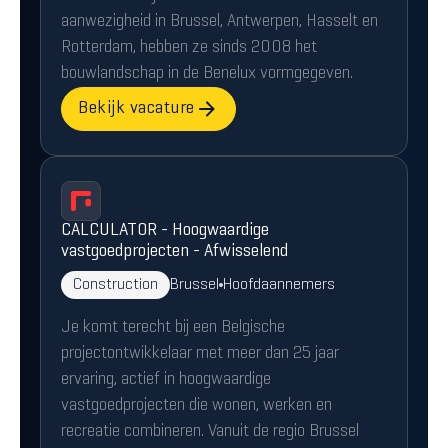
aanwezigheid in Brussel, Antwerpen, Hasselt en
Rotterdam, hebben ze sinds 2008 het
bouwlandschap in de Benelux vormgegeven.
Bekijk vacature
CALCULATOR - Hoogwaardige
vastgoedprojecten - Afwisselend
Construction
Brussel
Hoofdaannemers
Je komt terecht bij een Belgische
projectontwikkelaar met meer dan 25 jaar
ervaring, actief in hoogwaardige
vastgoedprojecten die wonen, werken en
recreatie combineren. Vanuit de regio Brussel