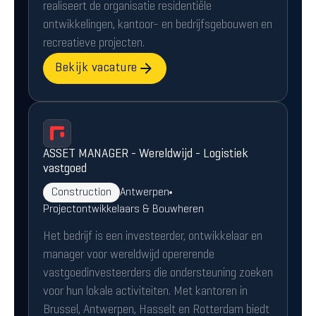
realiseert de organisatie residentiële
ontwikkelingen, kantoor- en bedrijfsgebouwen en
recreatieve projecten.
Bekijk vacature
ASSET MANAGER - Wereldwijd - Logistiek
vastgoed
Construction
Antwerpen
Projectontwikkelaars & Bouwheren
Het bedrijf is een investeerder, ontwikkelaar en
manager voor wereldwijd opererende
vastgoedinvesteerders die ondersteuning zoeken
voor hun lokale activiteiten. Met kantoren in
Brussel, Antwerpen, Hasselt en Rotterdam biedt