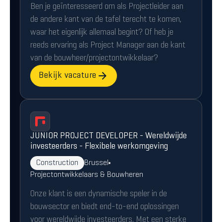
Ben je geïnteresseerd om als Projectleider aan
de andere kant van de tafel terecht te komen,
waar het eigenlijk allemaal begint? Of heb je
reeds ervaring als Project Manager aan de kant
van de bouwheer/projectontwikkelaar?
Bekijk vacature
JUNIOR PROJECT DEVELOPER - Wereldwijde
investeerders - Flexibele werkomgeving
Construction
Brussel
Projectontwikkelaars & Bouwheren
Onze klant is een dynamische speler in de
bouwsector en biedt end-to-end oplossingen
voor wereldwijde investeerders. Met een sterke