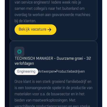
van service engineers! Iedere week reis je
samen met collega's naar het buitenland om
overdag te werken aan geavanceerde machines
bij de klanten.
Bekijk vacature
TECHNISCH MANAGER - Duurzame groei - 32
verlofdagen
Engineering
Antwerpen
Productiebedrijven
Onze klant is een sterk groeiend familiebedrijf en
is een toonaangevende speler in de productie van
materialen voor o.a. de bouwsector en in het
bieden van maatwerkoplossingen. Met
verschillende productieprocessen en een sterke