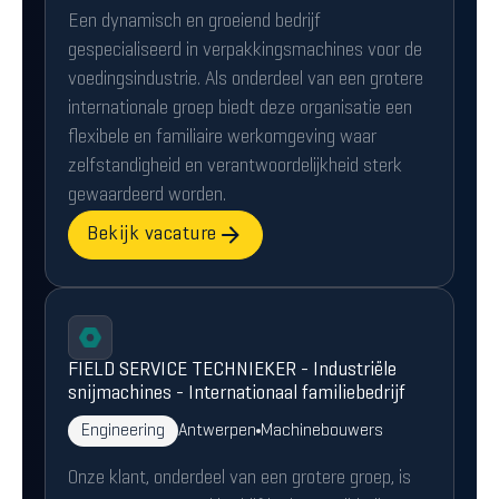
Een dynamisch en groeiend bedrijf
gespecialiseerd in verpakkingsmachines voor de
voedingsindustrie. Als onderdeel van een grotere
internationale groep biedt deze organisatie een
flexibele en familiaire werkomgeving waar
zelfstandigheid en verantwoordelijkheid sterk
gewaardeerd worden.
Bekijk vacature
FIELD SERVICE TECHNIEKER - Industriële
snijmachines - Internationaal familiebedrijf
Engineering
Antwerpen
Machinebouwers
Onze klant, onderdeel van een grotere groep, is