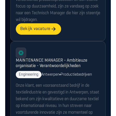
focus op duurzaamheid, zijn ze vandaag op zoek
naar een Technisch Manager die hier zijn steentje
wil bijdragen.
Bekijk vacature
MAINTENANCE MANAGER - Ambitieuze
organisatie - Verantwoordelijkheden
Engineering
Antwerpen
Productiebedrijven
Onze klant, een vooraanstaand bedrijf in de
textielindustrie en gevestigd in Antwerpen, staat
bekend om zijn kwalitatieve en duurzame textiel
op internationaal niveau. In hun streven naar
voortdurende innovatie zijn ze momenteel op