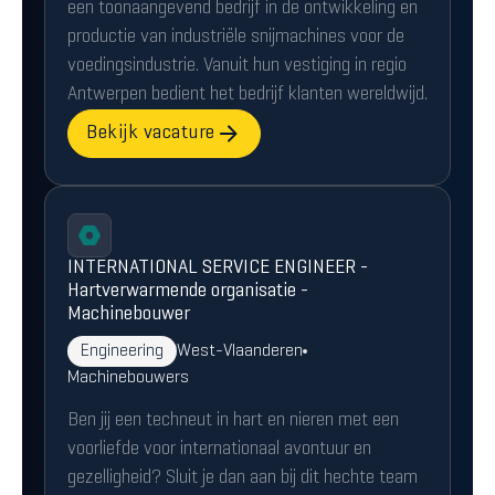
een toonaangevend bedrijf in de ontwikkeling en
productie van industriële snijmachines voor de
voedingsindustrie. Vanuit hun vestiging in regio
Antwerpen bedient het bedrijf klanten wereldwijd.
Bekijk vacature
INTERNATIONAL SERVICE ENGINEER -
Hartverwarmende organisatie -
Machinebouwer
Engineering
West-Vlaanderen
Machinebouwers
Ben jij een techneut in hart en nieren met een
voorliefde voor internationaal avontuur en
gezelligheid? Sluit je dan aan bij dit hechte team