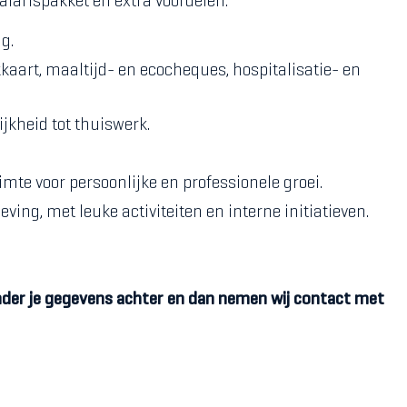
salarispakket en extra voordelen:
g.
kaart, maaltijd- en ecocheques, hospitalisatie- en
jkheid tot thuiswerk.
te voor persoonlijke en professionele groei.
ing, met leuke activiteiten en interne initiatieven.
nder je gegevens achter en dan nemen wij contact met