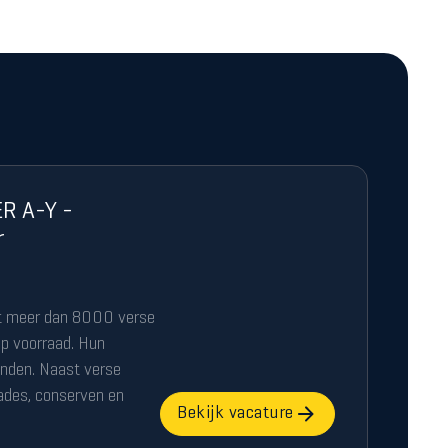
 A-Y -
r
dt meer dan 8000 verse
p voorraad. Hun
 landen. Naast verse
ades, conserven en
Bekijk vacature