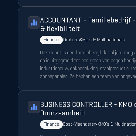
ACCOUNTANT - Familiebedrijf -
& flexibiliteit
Finance
Limburg
KMO's & Multinationals
Onze klant is een familiebedrijf dat al jarenlang a
en is uitgegroeid tot een groep van negen bedrij
industriebouw, dakbedekking, staalproductie, ra
zonnepanelen. Ze hebben een team van ongev
BUSINESS CONTROLLER - KMO c
Duurzaamheid
Finance
Oost-Vlaanderen
KMO's & Multinatio