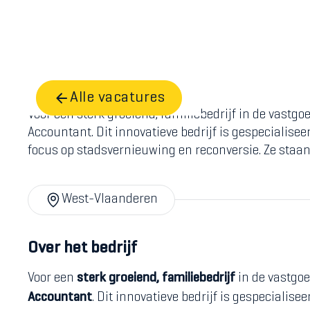
Chief
Home
Vacatures
accountant
Alle vacatures
Voor een sterk groeiend, familiebedrijf in de vastgo
Accountant. Dit innovatieve bedrijf is gespecialise
focus op stadsvernieuwing en reconversie. Ze staa
West-Vlaanderen
Over het bedrijf
Voor een
sterk groeiend, familiebedrijf
in de vastgoe
Accountant
. Dit innovatieve bedrijf is gespecialise