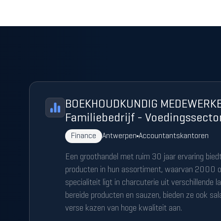
BOEKHOUDKUNDIG MEDEWERKER
Familiebedrijf - Voedingssecto
Finance
Antwerpen
Accountantskantoren
Een groothandel met ruim 30 jaar ervaring bie
producten in hun assortiment, waarvan 2000 o
specialiteit ligt in charcuterie uit verschillende
bereide producten en sauzen, bieden ze ook sal
verse kazen van hoge kwaliteit aan.