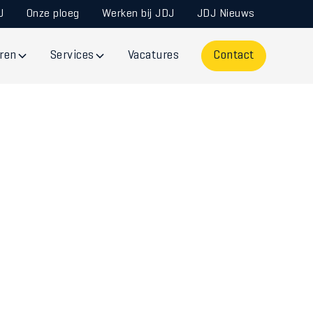
J
Onze ploeg
Werken bij JDJ
JDJ Nieuws
ren
Services
Vacatures
Contact