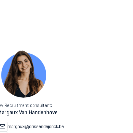
w Recruitment consultant:
Margaux Van Handenhove
margaux@jorissendejonck.be