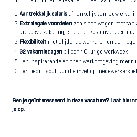
Bij dit bedrijf mag je rekenen op een aantrekkelijk 
Aantrekkelijk salaris
afhankelijk van jouw ervarin
Extralegale voordelen
, zoals een wagen met tank
groepsverzekering, en een onkostenvergoeding.
Flexibiliteit
met glijdende werkuren en de mogeli
32 vakantiedagen
bij een 40-urige werkweek.
Een inspirerende en open werkomgeving met ruim
Een bedrijfscultuur die inzet op medewerkersbelev
Ben je geïnteresseerd in deze vacature? Laat hiero
je op.