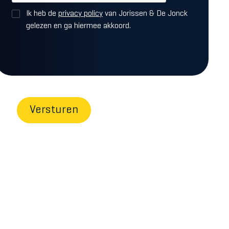
Ik heb de
privacy policy
van Jorissen & De Jonck
gelezen en ga hiermee akkoord.