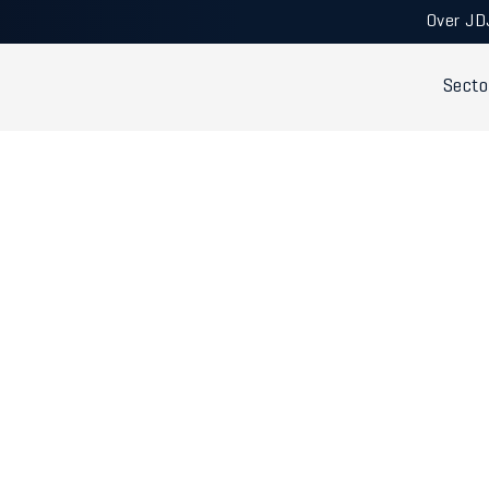
Over JD
Secto
 - Vastgoedsector