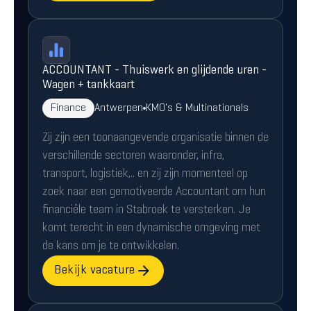
ACCOUNTANT - Thuiswerk en glijdende uren -
Wagen + tankkaart
Finance
Antwerpen
KMO's & Multinationals
Zij zijn een toonaangevende organisatie binnen de
verschillende sectoren waaronder, infra,
transport, logistiek,.. en zij zijn momenteel op
zoek naar een gemotiveerde Accountant om hun
financiële team in Stabroek te versterken. Je
komt terecht in een dynamische omgeving met
de kans om je te ontwikkelen.
Bekijk vacature