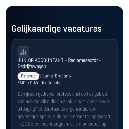
Gelijkaardige vacatures
JUNIOR ACCOUNTANT - Reclamesector -
Bedrijfswagen
Finance
Vlaams-Brabant
KMO's & Multinationals
Ben jij een gedreven professional op het gebied
van boekhouding die op zoek is naar een nieuwe
uitdaging? Onderstaande organisatie, een
gevestigde speler in de reclamesector, opgestart
in 2005 en recent uitgebreid, is momenteel op