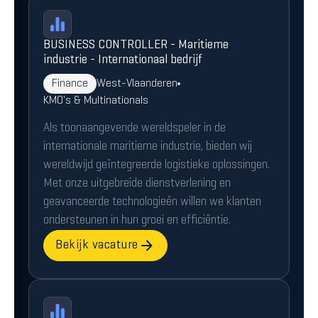
BUSINESS CONTROLLER - Maritieme
industrie - Internationaal bedrijf
Finance
West-Vlaanderen
KMO's & Multinationals
Als toonaangevende wereldspeler in de
internationale maritieme industrie, bieden wij
wereldwijd geïntegreerde logistieke oplossingen.
Met onze uitgebreide dienstverlening en
geavanceerde technologieën willen we klanten
ondersteunen in hun groei en efficiëntie.
Bekijk vacature