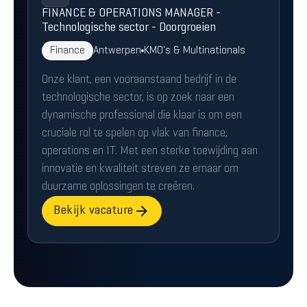
FINANCE & OPERATIONS MANAGER -
Technologische sector - Doorgroeien
Finance
Antwerpen
KMO's & Multinationals
Onze klant, een vooraanstaand bedrijf in de
technologische sector, is op zoek naar een
dynamische professional die klaar is om een
cruciale rol te spelen op vlak van finance,
operations en IT. Met een sterke toewijding aan
innovatie en kwaliteit streven ze ernaar om
duurzame oplossingen te creëren.
Bekijk vacature