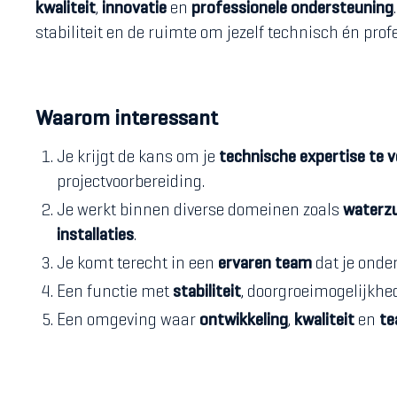
kwaliteit
,
innovatie
en
professionele ondersteuning
stabiliteit en de ruimte om jezelf technisch én prof
Waarom interessant
Je krijgt de kans om je
technische expertise te 
projectvoorbereiding.
Je werkt binnen diverse domeinen zoals
waterzu
installaties
.
Je komt terecht in een
ervaren team
dat je onder
Een functie met
stabiliteit
, doorgroeimogelijkhe
Een omgeving waar
ontwikkeling
,
kwaliteit
en
te