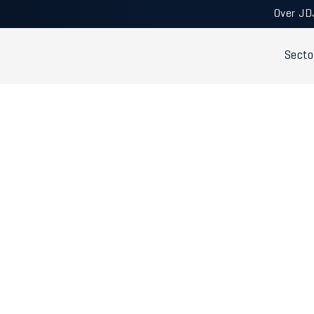
Over JD
Secto
IEKEN - Klasse 8
Ervaren team