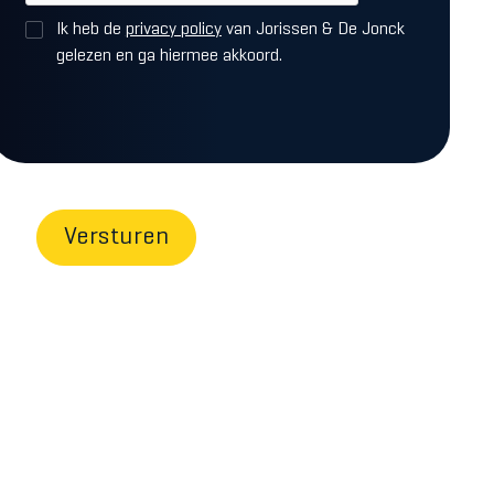
Ik heb de
privacy policy
van Jorissen & De Jonck
gelezen en ga hiermee akkoord.