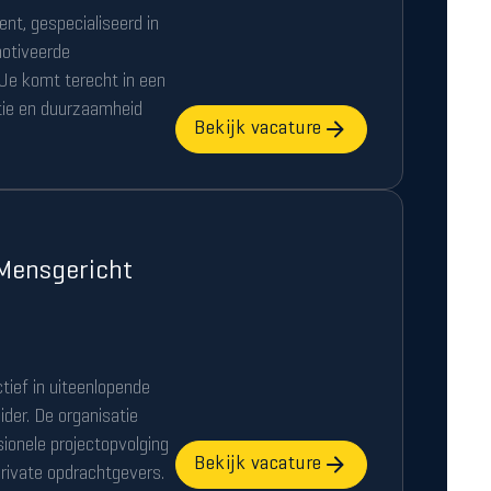
nt, gespecialiseerd in
otiveerde
 Je komt terecht in een
atie en duurzaamheid
Bekijk vacature
 Mensgericht
tief in uiteenlopende
der. De organisatie
ionele projectopvolging
Bekijk vacature
private opdrachtgevers.