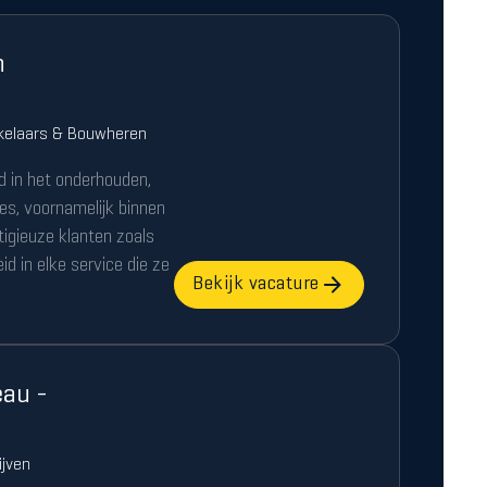
n
kelaars & Bouwheren
d in het onderhouden,
ies, voornamelijk binnen
tigieuze klanten zoals
d in elke service die ze
Bekijk vacature
au -
ijven