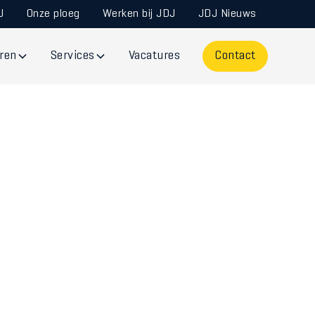
J
Onze ploeg
Werken bij JDJ
JDJ Nieuws
ren
Services
Vacatures
Contact