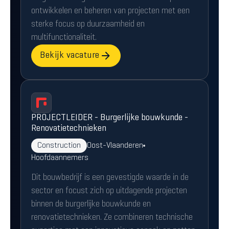
ontwikkelen en beheren van projecten met een
sterke focus op duurzaamheid en
multifunctionaliteit.
Bekijk vacature
PROJECTLEIDER - Burgerlijke bouwkunde -
Renovatietechnieken
Construction
Oost-Vlaanderen
Hoofdaannemers
Dit bouwbedrijf is een gevestigde waarde in de
sector en focust zich op uitdagende projecten
binnen de burgerlijke bouwkunde en
renovatietechnieken. Ze combineren technische