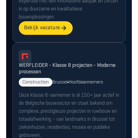
expertise met een innovatieve aanpak en zetten
in op duurzame en kwalitatieve
bouwoplossingen.
Bekijk vacature
WERFLEIDER - Klasse 8 projecten - Moderne
processen
Construction
Brussel
Hoofdaannemers
Deze klasse 8-aannemer is al 150+ jaar actief in
de Belgische bouwsector en staat bekend om
complexe, prestigieuze projecten in ruwbouw en
totaalafwerking – van landmarks in Brussel tot
ziekenhuizen, residenties, musea en publieke
gebouwen.