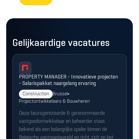
Gelijkaardige vacatures
PROPERTY MANAGER - Innovatieve projecten
- Salarispakket naargelang ervaring
Construction
Brussel
Projectontwikkelaars & Bouwheren
Deze beursgenoteerde & gerenommeerde
vastgoedontwikkelaar en beheerder staat
bekend als een belangrijke speler binnen de
Belgische vastgoedwereld en richt zich op het