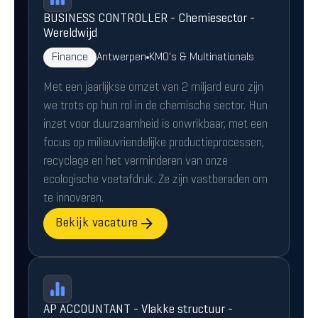
BUSINESS CONTROLLER - Chemiesector -
Wereldwijd
Finance
Antwerpen
KMO's & Multinationals
Met een jaarlijkse omzet van 2 miljard euro zijn
we trots op hun rol in de chemische sector. Hun
inzet voor duurzaamheid is onwrikbaar, met een
focus op milieuvriendelijke productieprocessen,
recyclage en het verminderen van onze
ecologische voetafdruk. Ze zijn vastberaden om
te innoveren.
Bekijk vacature
AP ACCOUNTANT - Vlakke structuur -