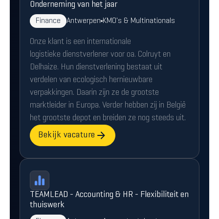
Onderneming van het jaar
Finance
Antwerpen
KMO's & Multinationals
Onze klant is een internationale
logistieke dienstverlener voor oa. Colruyt en
Delhaize. Hun dienstverlening bestaat uit
verdelen van ecologisch hernieuwbare
verpakkingen. Daarin zijn ze de grootste
marktleider in Europa. Verder hebben zij in België
het grootste depot en breiden ze nog steeds uit.
Bekijk vacature
TEAMLEAD - Accounting & HR - Flexibiliteit en
thuiswerk