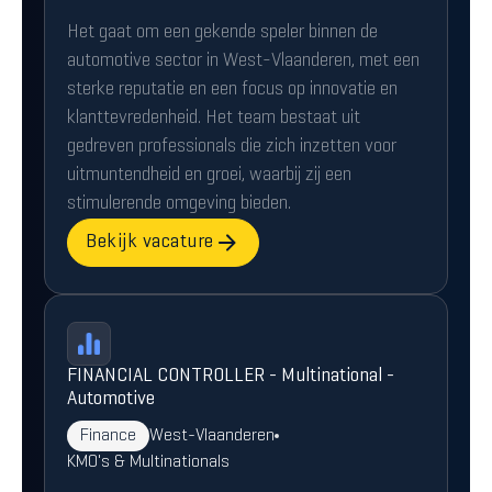
Het gaat om een gekende speler binnen de
automotive sector in West-Vlaanderen, met een
sterke reputatie en een focus op innovatie en
klanttevredenheid. Het team bestaat uit
gedreven professionals die zich inzetten voor
uitmuntendheid en groei, waarbij zij een
stimulerende omgeving bieden.
Bekijk vacature
FINANCIAL CONTROLLER - Multinational -
Automotive
Finance
West-Vlaanderen
KMO's & Multinationals