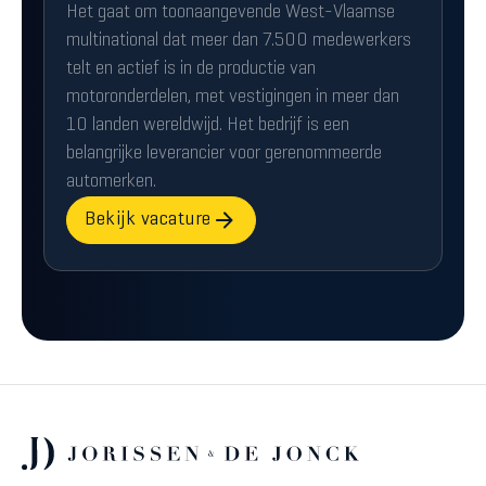
Het gaat om toonaangevende West-Vlaamse
multinational dat meer dan 7.500 medewerkers
telt en actief is in de productie van
motoronderdelen, met vestigingen in meer dan
10 landen wereldwijd. Het bedrijf is een
belangrijke leverancier voor gerenommeerde
automerken.
Bekijk vacature