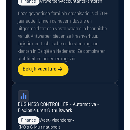
Finance
Antwerpen
Accountantskantoren
Deze gevestigde familiale organisatie is al 70+
jaar actief binnen de havenindustrie en
uitgegroeid tot een vaste waarde in haar niche.
Vanuit Antwerpen bieden ze kraanverhuur,
logistiek en technische ondersteuning aan
klanten in België en Nederland. Ze combineren
stabiliteit en ondernemingszin.
Bekijk vacature
BUSINESS CONTROLLER - Automotive -
Flexibele uren & thuiswerk
Finance
West-Vlaanderen
KMO's & Multinationals