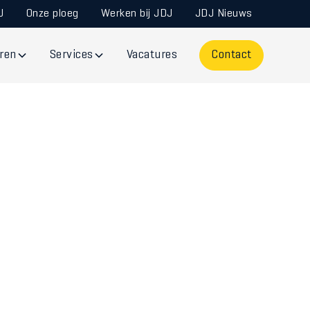
J
Onze ploeg
Werken bij JDJ
JDJ Nieuws
ren
Services
Vacatures
Contact