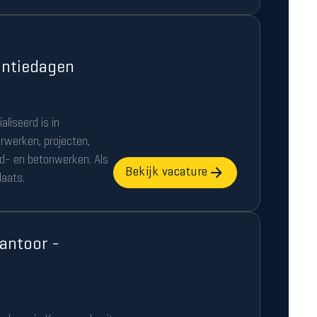
antiedagen
liseerd is in
rwerken, projecten,
d- en betonwerken. Als
Bekijk vacature
laats.
antoor -