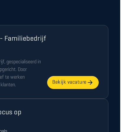
 Familiebedrijf
ijf, gespecialiseerd in
pgericht. Door
ief te werken
Bekijk vacature
klanten.
ocus op
nals