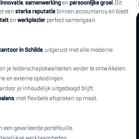
d
innovatie
,
samenwerking
en
persoonlijke groei
. Dit
et een
sterke reputatie
binnen accountancy en biedt
teit
en
werkplezier
perfect samengaan.
antoor in Schilde
, uitgerust met alle moderne
en je leiderschapskwaliteiten verder te ontwikkelen.
erne en externe opleidingen.
ardoor je inhoudelijk uitgedaagd blijft.
balans
, met flexibele afspraken op maat.
een gevarieerde portefeuille.
 dagelijkse werkzaamheden.