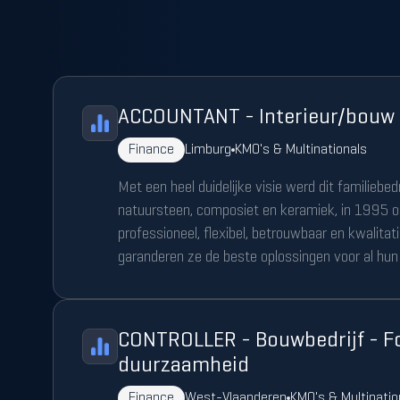
ACCOUNTANT - Interieur/bouw -
Finance
Limburg
KMO's & Multinationals
Met een heel duidelijke visie werd dit familiebedr
natuursteen, composiet en keramiek, in 1995 o
professioneel, flexibel, betrouwbaar en kwalitat
garanderen ze de beste oplossingen voor al hun 
CONTROLLER - Bouwbedrijf - F
duurzaamheid
Finance
West-Vlaanderen
KMO's & Multinatio