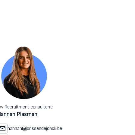
w Recruitment consultant:
Hannah Plasman
hannah@jorissendejonck.be