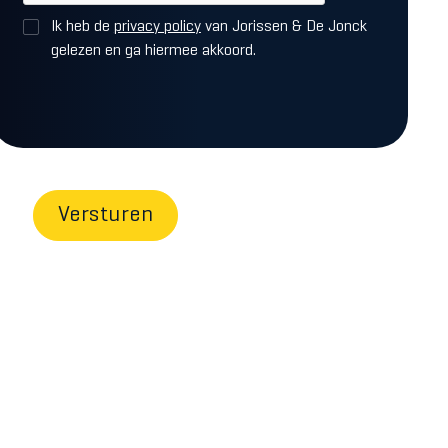
Ik heb de
privacy policy
van Jorissen & De Jonck
gelezen en ga hiermee akkoord.