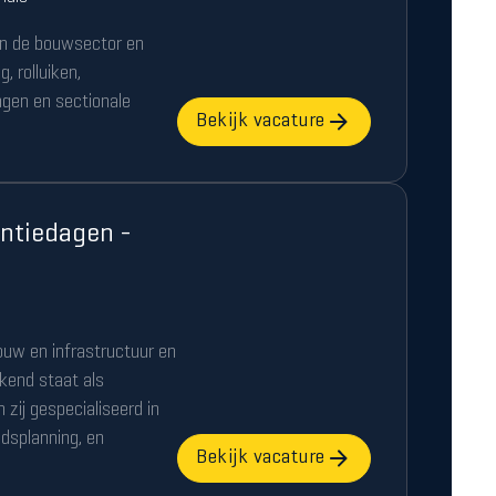
f in de bouwsector en
, rolluiken,
ngen en sectionale
Bekijk vacature
ntiedagen -
bouw en infrastructuur en
kend staat als
n zij gespecialiseerd in
dsplanning, en
Bekijk vacature