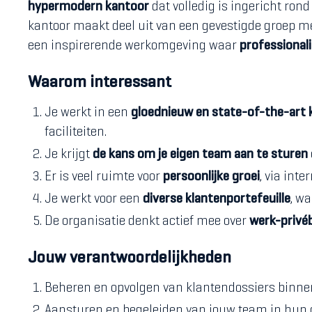
hypermodern kantoor
dat volledig is ingericht ron
kantoor maakt deel uit van een gevestigde groep m
een inspirerende werkomgeving waar
professionali
Waarom interessant
Je werkt in een
gloednieuw en state-of-the-art k
faciliteiten.
Je krijgt
de kans om je eigen team aan te sturen
Er is veel ruimte voor
persoonlijke groei
, via int
Je werkt voor een
diverse klantenportefeuille
, wa
De organisatie denkt actief mee over
werk-privé
Jouw verantwoordelijkheden
Beheren en opvolgen van klantendossiers binnen 
Aansturen en begeleiden van jouw team in hun