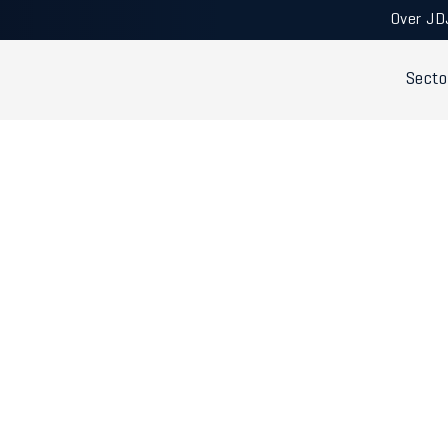
Over JD
Secto
derschapsambitie -
odern kantoor